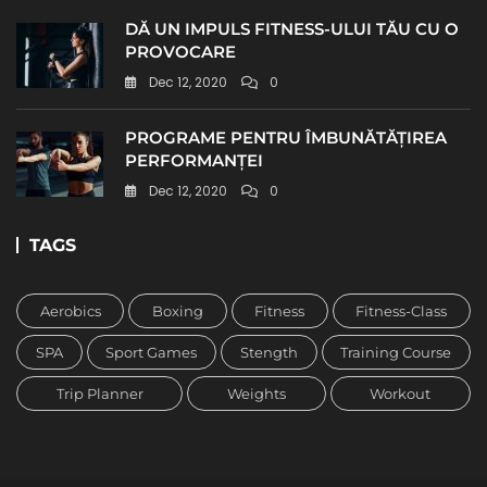
DĂ UN IMPULS FITNESS-ULUI TĂU CU O
PROVOCARE
Dec 12, 2020
0
PROGRAME PENTRU ÎMBUNĂTĂȚIREA
PERFORMANȚEI
Dec 12, 2020
0
TAGS
Aerobics
Boxing
Fitness
Fitness-Class
SPA
Sport Games
Stength
Training Course
Trip Planner
Weights
Workout