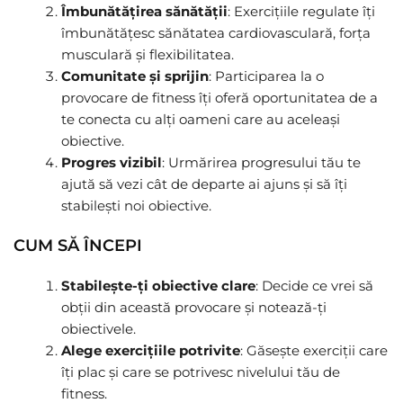
Îmbunătățirea sănătății
: Exercițiile regulate îți
îmbunătățesc sănătatea cardiovasculară, forța
musculară și flexibilitatea.
Comunitate și sprijin
: Participarea la o
provocare de fitness îți oferă oportunitatea de a
te conecta cu alți oameni care au aceleași
obiective.
Progres vizibil
: Urmărirea progresului tău te
ajută să vezi cât de departe ai ajuns și să îți
stabilești noi obiective.
CUM SĂ ÎNCEPI
Stabilește-ți obiective clare
: Decide ce vrei să
obții din această provocare și notează-ți
obiectivele.
Alege exercițiile potrivite
: Găsește exerciții care
îți plac și care se potrivesc nivelului tău de
fitness.