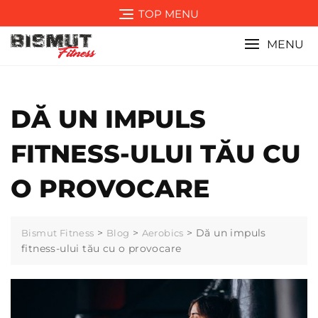
Skip
TOP MENU
to
content
MENU
DĂ UN IMPULS
FITNESS-ULUI TĂU CU
O PROVOCARE
>
>
>
Dă un impuls
Bismut Fitness
Blog
Aerobics
fitness-ului tău cu o provocare