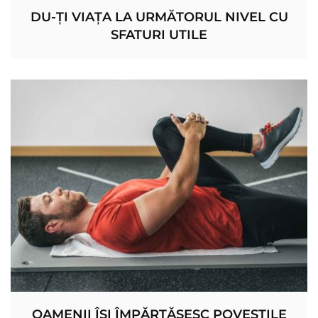
DU-ȚI VIAȚA LA URMĂTORUL NIVEL CU
SFATURI UTILE
OAMENII ÎȘI ÎMPĂRTĂȘESC POVEȘTILE