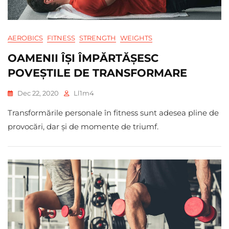
AEROBICS
FITNESS
STRENGTH
WEIGHTS
OAMENII ÎȘI ÎMPĂRTĂȘESC
POVEȘTILE DE TRANSFORMARE
Dec 22, 2020
Ll1m4
Transformările personale în fitness sunt adesea pline de
provocări, dar și de momente de triumf.