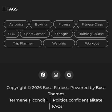
TAGS
Aerobics
Boxing
Fitness
Fitness-Class
SPA
Sport Games
Stength
Training Course
Trip Planner
Weights
Workout
Copyright © 2026 Bosa Fitness. Powered by
Bosa
Themes
Termene și condiţii
Politică confidenţialitate
FAQs