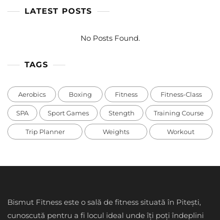
LATEST POSTS
No Posts Found.
TAGS
Aerobics
Boxing
Fitness
Fitness-Class
SPA
Sport Games
Stength
Training Course
Trip Planner
Weights
Workout
Bismut Fitness este o sală de fitness situată în Pitești,
cunoscută pentru a fi locul ideal unde îți poți îndeplini