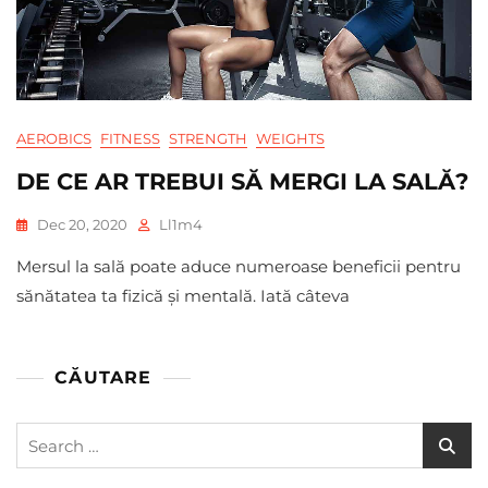
AEROBICS
FITNESS
STRENGTH
WEIGHTS
DE CE AR TREBUI SĂ MERGI LA SALĂ?
Dec 20, 2020
Ll1m4
Mersul la sală poate aduce numeroase beneficii pentru
sănătatea ta fizică și mentală. Iată câteva
CĂUTARE
Search
for: