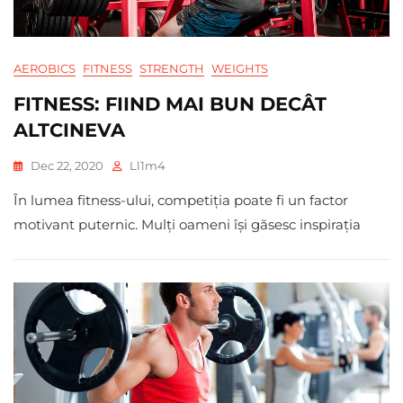
AEROBICS
FITNESS
STRENGTH
WEIGHTS
FITNESS: FIIND MAI BUN DECÂT
ALTCINEVA
Dec 22, 2020
Ll1m4
În lumea fitness-ului, competiția poate fi un factor
motivant puternic. Mulți oameni își găsesc inspirația