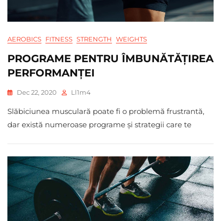
AEROBICS
FITNESS
STRENGTH
WEIGHTS
PROGRAME PENTRU ÎMBUNĂTĂȚIREA
PERFORMANȚEI
Dec 22, 2020
Ll1m4
Slăbiciunea musculară poate fi o problemă frustrantă,
dar există numeroase programe și strategii care te