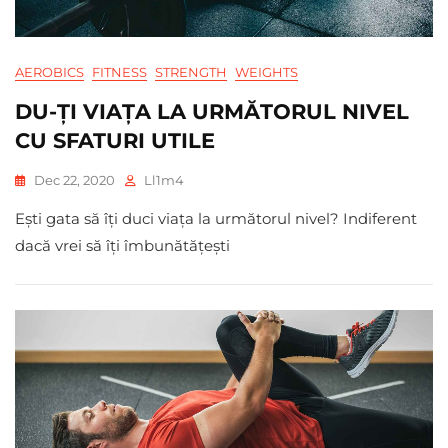
AEROBICS
FITNESS
STRENGTH
WEIGHTS
DU-ȚI VIAȚA LA URMĂTORUL NIVEL
CU SFATURI UTILE
Dec 22, 2020
Ll1m4
Ești gata să îți duci viața la următorul nivel? Indiferent
dacă vrei să îți îmbunătățești