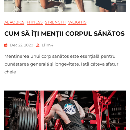
AEROBICS
FITNESS
STRENGTH
WEIGHTS
CUM SĂ ÎȚI MENȚII CORPUL SĂNĂTOS
Dec 22, 2020
Ll1m4
Menținerea unui corp sănătos este esențială pentru
bunăstarea generală și longevitate. Iată câteva sfaturi
cheie